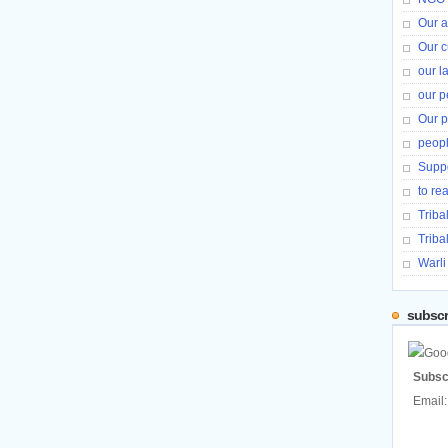
Our ac
Our c
our 
our p
Our 
peopl
Suppo
to re
Triba
Triba
Warli
subscr
Subsc
Email