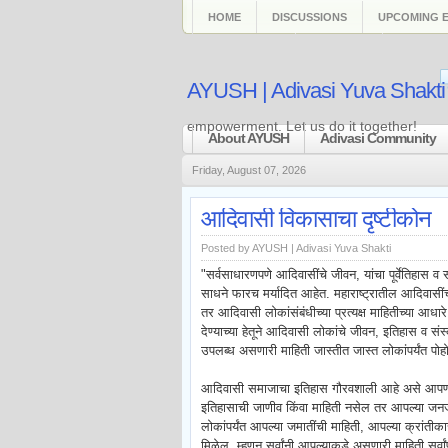
HOME
DISCUSSIONS
UPCOMING 
CATEGORIES
ARCHIVES
AYUSH | Adivasi Yuva Shakti
empowerment. Let us do it together!
About AYUSH
Adivasi Community
Friday, August 07, 2026
आदिवासी विकासाचा दृष्टीकोन
Posted by
AYUSH | Adivasi Yuva Shakti
"सर्वसाधारणपणे आदिवासींचे जीवन, यांचा पूर्वेतिहास व सं
साधने फारच मर्यादित आहेत. महाराष्ट्रातील आदिवासींच्य
तर आदिवासी लोकांसंबंधीच्या प्रत्यक्ष माहितीच्या आधा
देण्याच्या हेतूने आदिवासी लोकांचे जीवन, इतिहास व स
उपलब्ध असणारी माहिती जास्तीत जास्त लोकांपर्यंत पोह
आदिवासी समाजाचा इतिहास गौरवशाली आहे असे आपण ने
इतिहासाची जाणीव किंवा माहिती नसेल तर आपल्या जनजाग
लोकांपर्यंत आपल्या जमातींची माहिती, आपल्या क्रां
मिळेल. म्हणून सर्वांनी आपल्याकडे असणारी माहिती सर्वांप