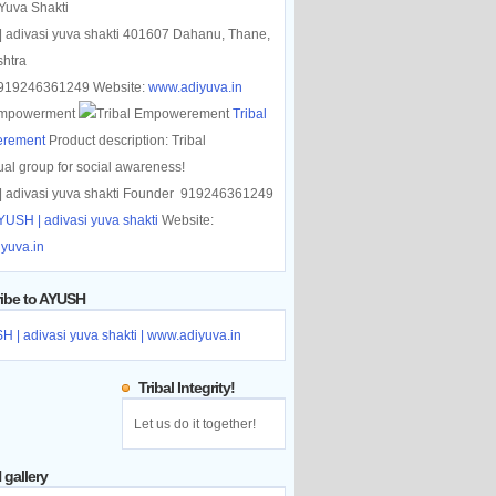
 Yuva Shakti
 adivasi yuva shakti
401607
Dahanu, Thane
,
htra
919246361249
Website:
www.adiyuva.in
 Empowerment
Tribal
rement
Product description:
Tribal
tual group for social awareness!
 adivasi yuva shakti
Founder
919246361249
YUSH | adivasi yuva shakti
Website:
yuva.in
ibe to AYUSH
Tribal Integrity!
Let us do it together!
gallery