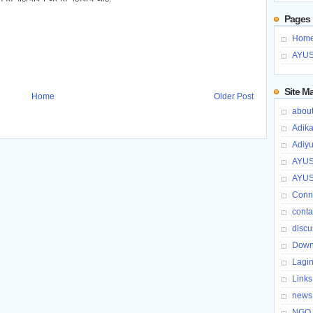
Pages
Hom
AYUS
Site M
Home
Older Post
about
Adik
Adiy
AYUS
AYUS
Conn
conta
discu
Downl
Lagi
Links
news
NGO