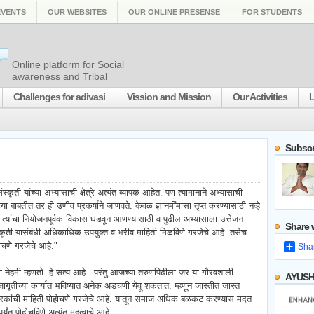
EVENTS
OUR WEBSITES
OUR ONLINE PRESENSE
FOR STUDENTS
Search the
Online platform for Social
awareness and Tribal
Challenges for adivasi
Vission and Mission
Our Activities
L
Subscr
स्कृती यांच्या अभ्यासाची क्षेत्रे अत्यंत व्यापक आहेत. पण त्यामानाने अभ्यासाची
ा बाबतीत तर ही उणीव प्रकर्षाने जाणवते. केवळ ज्ञानमींमासा तृप्त करण्यासाठी नव्हे
रे त्यांचा नियोजनपूर्वक विकास घडवून आणण्यासाठी व पुढील अभ्यासाला उत्तेजन
Share w
ंस्कृती यासंबंधी अधिकाधिक उपयुक्त व भरीव माहिती मिळविणे गरजेचे आहे. तसेच
ोचणे गरजेचे आहे."
Sha
हमी म्हणतो. हे सत्य आहे...परंतु आजच्या तरुणपिढीला जर या गौरवशाली
AYUSH
ृतीच्या कार्यात भविष्यात अनेक अडचणी येवू शकतात. म्हणून जास्तीत जास्त
तीकारकांची माहिती पोहोचणे गरजेचे आहे. यातून समाज अधिक बळकट करण्यास मदत
र्यंत पोहोचविणे अत्यंत महत्वाचे आहे.