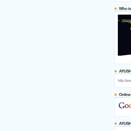
Who is
AYUSH 
http://
Online
AYUSH 