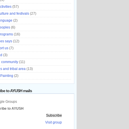
tivities
(57)
ulture and festivals
(27)
language
(2)
eoples
(6)
programs
(16)
es says
(12)
rt us
(7)
ad
(3)
l community
(11)
ls and tribal area
(13)
 Painting
(2)
ibe to AYUSH mails
ribe to AYUSH
:
Visit group