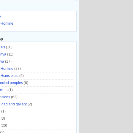
o
r
a
e
a
I
k
i
s
r
n
l
t
d
e
Honline
ap
 us
(10)
anya
(11)
uva
(17)
Honline
(27)
Hsms blast
(5)
ected peoples
(6)
ct us
(1)
ssions
(62)
oad and gallary
(2)
n
(1)
(3)
(20)
(1)