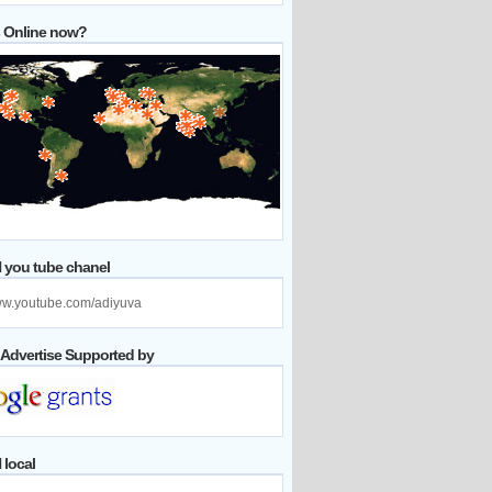
 Online now?
you tube chanel
www.youtube.com/adiyuva
 Advertise Supported by
local