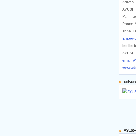
Adivasi
AYUSH |
Maharas
Phone:
Tribal
Empowe
intellec
AYUSH |
email: A
www.adi
subscr
AYUSH 