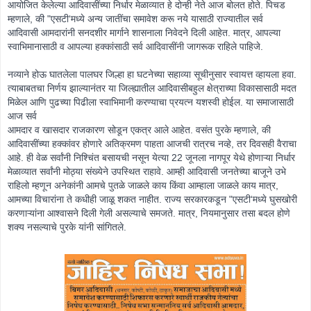
आयोजित केलेल्या आदिवासींच्या निर्धार मेळाव्यात हे दोन्ही नेते आज बोलत होते. पिचड
म्हणाले, की "एसटी‘मध्ये अन्य जातींचा समावेश करू नये यासाठी राज्यातील सर्व
आदिवासी आमदारांनी सनदशीर मार्गाने शासनाला निवेदने दिली आहेत. मात्र, आपल्या
स्वाभिमानासाठी व आपल्या हक्कांसाठी सर्व आदिवासींनी जागरूक राहिले पाहिजे.
नव्याने होऊ घातलेला पालघर जिल्हा हा घटनेच्या सहाव्या सूचीनुसार स्वायत्त व्हायला हवा.
त्याबाबतचा निर्णय झाल्यानंतर या जिल्ह्यातील आदिवासीबहुल क्षेत्राच्या विकासासाठी मदत
मिळेल आणि पुढच्या पिढीला स्वाभिमानी करण्याचा प्रयत्न यशस्वी होईल. या समाजासाठी
आज सर्व
आमदार व खासदार राजकारण सोडून एकत्र आले आहेत. वसंत पुरके म्हणाले, की
आदिवासींच्या हक्कांवर होणारे अतिक्रमण पाहता आजची रात्रच नव्हे, तर दिवसही वैराचा
आहे. ही वेळ सर्वांनी निश्चिंत बसायची नसून येत्या 22 जूनला नागपूर येथे होणाऱ्या निर्धार
मेळाव्यात सर्वांनी मोठ्या संख्येने उपस्थित राहावे. आम्ही आदिवासी जनतेच्या बाजूने उभे
राहिलो म्हणून अनेकांनी आमचे पुतळे जाळले काय किंवा आम्हाला जाळले काय मात्र,
आमच्या विचारांना ते कधीही जाळू शकत नाहीत. राज्य सरकारकडून "एसटी‘मध्ये घुसखोरी
करणाऱ्यांना आश्वासने दिली गेली असल्याचे समजते. मात्र, नियमानुसार तसा बदल होणे
शक्य नसल्याचे पुरके यांनी सांगितले.