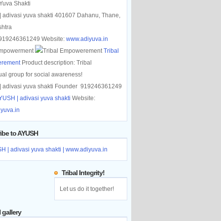
 Yuva Shakti
 adivasi yuva shakti
401607
Dahanu, Thane
,
htra
919246361249
Website:
www.adiyuva.in
 Empowerment
Tribal
rement
Product description:
Tribal
tual group for social awareness!
 adivasi yuva shakti
Founder
919246361249
YUSH | adivasi yuva shakti
Website:
yuva.in
ibe to AYUSH
Tribal Integrity!
Let us do it together!
gallery