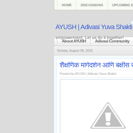
HOME
DISCUSSIONS
UPCOMING 
CATEGORIES
ARCHIVES
AYUSH | Adivasi Yuva Shakti
empowerment. Let us do it together!
About AYUSH
Adivasi Community
Sunday, August 09, 2026
शैक्षणिक मार्गदर्शन आणि बक्ष
Posted by
AYUSH | Adivasi Yuva Shakti