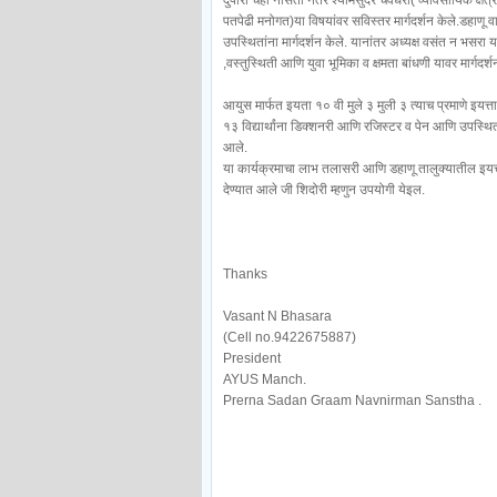
दुपारी चहा नासता नंतर श्यामसुंदर चवधरी( व्यावसायिक क्षेत
पतपेढी मनोगत)या विषयांवर सविस्तर मार्गदर्शन केले.डहाणू व
उपस्थितांना मार्गदर्शन केले. यानांतर अध्यक्ष वसंत न भसर
,वस्तुस्थिती आणि युवा भूमिका व क्षमता बांधणी यावर मार्गदर्
आयुस मार्फत इयता १० वी मुले ३ मुली ३ त्याच प्रमाणे इयत्ता 
१३ विद्यार्थांना डिक्शनरी आणि रजिस्टर व पेन आणि उपस्थित 
आले.
या कार्यक्रमाचा लाभ तलासरी आणि डहाणू तालुक्यातील इयत्ता १
देण्यात आले जी शिदोरी म्हणुन उपयोगी येइल.
Thanks
Vasant N Bhasara
(Cell no.9422675887)
President
AYUS Manch.
Prerna Sadan Graam Navnirman Sanstha .