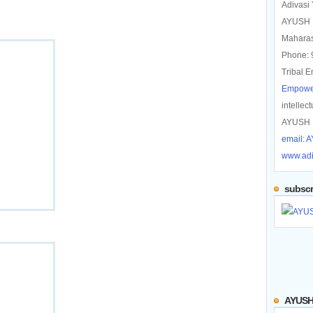
Adivasi
AYUSH |
Maharas
Phone:
Tribal
Empowe
intellec
AYUSH |
email: A
www.adi
subscr
AYUSH 