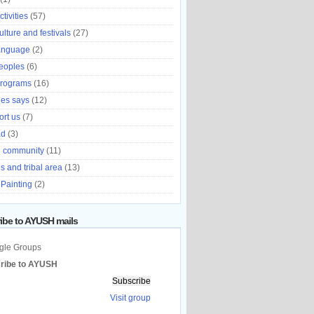
tivities
(57)
ulture and festivals
(27)
language
(2)
eoples
(6)
programs
(16)
es says
(12)
rt us
(7)
ad
(3)
l community
(11)
ls and tribal area
(13)
 Painting
(2)
ibe to AYUSH mails
ribe to AYUSH
:
Visit group