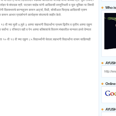
्र मा मार्गदर्शन) माजी.तहसीलदार पडवळे/ आदिवासी पतपेढी माजी अध्यक्ष श्री. युवा ताकद /
ार्ताहर चे संपादक श्री. पाटकर साहेब यांनी आदिवासी वस्तुस्थिती व युवा भूमिका या विषयी
Who is
ा यांनी दिवसभराचे कान्च्लुजन करून आर्ट्स, विधी, सोसीअल फिएल्ड आदिवासी प्रश्न
शन करून आभार प्रदर्शनाने कार्यक्रम संपल्याचे जाहीर केले.
१२ वी च्या मुली ४,मुले ३ अश्या सहभागी विद्यार्थांना प्रथम द्वितीय व तृतीय अश्या एकुण
सर्वांना २ रजिस्टर वही व पेन अश्या बक्शिशांचे वितरण मंचावरील मान्यवर हस्ते देण्यात
० वी १२ वी च्या एकूण ८५ विद्यार्थ्यांनी घेतला.सहभागी विद्यार्थांना वाचन साहित्यही
AYUSH 
http://
Online
AYUSH 