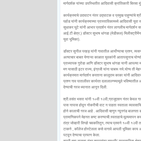
मार्गदर्शक यांच्या उपस्थितीत आदिवासी क्रांतिकारी बिरसा मु
कार्यक्रमाचे उदघाटन नंतर उद्घाटक व प्रमुख पाहुण्यांचे श
पर्हाड यांनी कार्यक्रमाच्या प्रास्ताविकामध्ये आदिवासी युवा
सुधाकर घुटे यांनी आभार प्रदर्शन नंतर लागलीच मार्गदर्शन
आई.टी क्षेत्र.) डॉक्टर सुभाष धांगडा (मेडीकल) मिलीक्ट्रीम
युवा भूमिका).
डॉक्टर सुनील परहड़ यांनी गावातील आर्योग्याचा प्रश्न,
अत्याचार बाबत येणाऱ्या काळात युवकांनी आतापसुनाच योग्
प्राध्यापक गुरोडा आणि डॉक्टर सुभाष धांगडा यानी आपल्या मार्ग्द
मग यासाठी इटर राज्य, इंग्रजी यांना घाबरू नये.योग्य ती
कार्यक्रमात मार्गदर्शन करताना कालूराम काका यांनी आदि
प्रश्न गाव पातालीवर कार्यरत दलालाल्न्च्यामूले भविष्यातील
देण्याची गरज ध्यानात आनून दिली.
श्री.वसंत भसरा यांनी १०वी १२वी,ग्राजुएसन नंतर केवल ग
पास नापास होवून नोकरीची वाट न पाहता स्वताला व्यावसाय
होने कालाची गरज आहे . आदिवासी म्हणुन न्यूनगंड बालगता क
प्रामाणिकपने मेहनत कष्ट करण्याची.स्वताहाचे मूल्यमापन
तंत्र जोव्हारी विण्डो चवकतितुन, त्याच प्रमाने १०वी १२वी
टाकने , कॉलेज होस्टेलला कसे वागावे आपली भूमिका काय 
पटवून देण्याचा प्रयत्न केला.