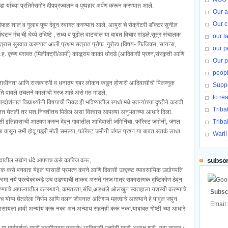
ंडा यांच्या प्रतिमेसमोर दीपप्रज्वलन व पुष्पहार अर्पण करून करण्यात आले.
Our ac
Our c
्रीफळ शाल व गुलाब पुष्प देवून स्वागत करण्यात आले. आयुस चे सेक्रेटरी डॉक्टर सुनील
 संघटन मंच ची धेय्ये उदिष्टे , सध्य व पुढील वाटचाल या बाबत विचार मांडले.सूत्र संचालक
our 
 सत्रास सुरवात करण्यात आली.प्रथम सत्रात प्रोफ. गुरोडा (विषय- फिजिक्स, सायन्स,
our p
ेंन.ह. कृष्ण बसवत (मिलीक्ट्री/आर्मी) काळूराम काका धोदडे (आदिवासी प्रश्न,संस्कृती आणि
Our 
peopl
 व्यसनाधीनता आणि राजकारणी व धनाढ्य गबर लोकन कडून होणारी आदिवासीची पिलव्नुक
Suppo
यति पावले उचलने कालाची गरज आहे असे मत मांडले.
to re
ार्शनात विद्यार्थ्यांनी विषयाची निवड ही भविष्यातील स्पर्धा मधे उतर्न्याच्या दृष्टीने करावी
Triba
 मेहनत घेतली तर यश निच्शीतच मिळेल असा विश्वास आपल्या अनुभवाच्या आधारे दिला.
वासी इतिहासाची आठवण करुन देवून गावातील आदिवासी जमिनिंचा, फॉरेस्ट जमीनी, जंगल
Triba
 आ वासून उभी होवू पह्नरी मोठी समस्या, फॉरेस्ट जमीनी जंगल प्रश्न या बाबत सतर्क लाधा
Warli
subscr
ावातील उद्योग धंदे आपणच कसे काबिज करू,
िक कसे बनवता येइल यासाठी प्रयत्न करने आणि दिवासी उत्कृष्ट व्यावसायिक उद्योगपति
ामा नये प्रत्येकाकडे उंच उडण्याची ताकद असते गरज मात्र सकारात्मक दृष्टिकोण ठेवून
 करण्याचे आपल्यातील बलस्थाने, कमतरता,संधि,अडथले ओलखुन स्वतहाला यशस्वी करण्याचे
Subsc
 तच योग्य घेतलेला निर्णय आणि वलन जीवनात अतिशय महत्वाचे अश्ल्याने हे पावुल जपुन
Email
असायला हावी अन्यांय करू नका अन अन्याय सहनही करू नका.याबाबत गोष्टी च्या आधारे